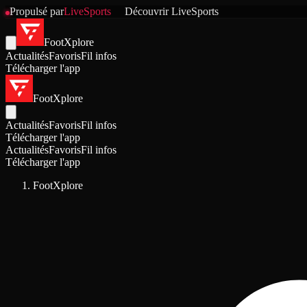
Propulsé par
LiveSports
Découvrir
LiveSports
FootXplore
Actualités
Favoris
Fil infos
Télécharger l'app
FootXplore
Actualités
Favoris
Fil infos
Télécharger l'app
Actualités
Favoris
Fil infos
Télécharger l'app
FootXplore