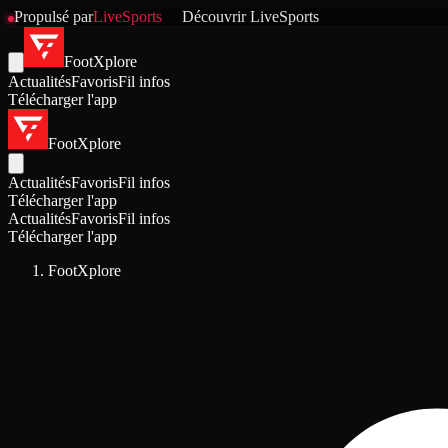
Propulsé par
LiveSports
Découvrir
LiveSports
FootXplore
Actualités
Favoris
Fil infos
Télécharger l'app
FootXplore
Actualités
Favoris
Fil infos
Télécharger l'app
Actualités
Favoris
Fil infos
Télécharger l'app
FootXplore