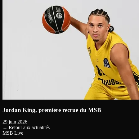
Jordan King, première recrue du MSB
29 juin 2026
←
Retour aux actualités
MSB Live