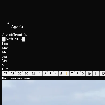
Agenda
À venir
Terminés
Août
2026
Lun
Mar
Mer
Jeu
Ven
Sam
Dim
27
28
29
30
31
1
2
3
4
5
6
7
8
9
10
11
12
Prochains événements