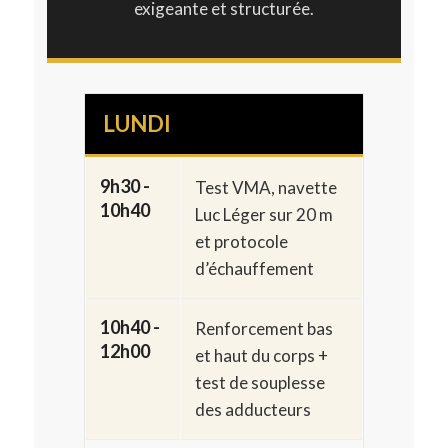
exigeante et structurée.
LUNDI
9h30 -
Test VMA, navette
10h40
Luc Léger sur 20 m
et protocole
d’échauffement
10h40 -
Renforcement bas
12h00
et haut du corps +
test de souplesse
des adducteurs