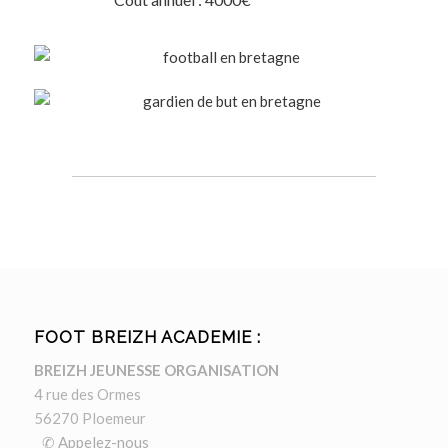
FOOT BREIZH ACADEMIE :
BREIZH JEUNESSE ORGANISATION
4 rue des Ormes
56270 Ploemeur
✆ Appelez-nous