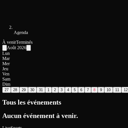
Agenda
À venir
Terminés
Août
2026
Lun
Mar
Mer
Jeu
Ven
Sam
Dim
27
28
29
30
31
1
2
3
4
5
6
7
8
9
10
11
12
Tous les événements
Aucun événement à venir.
LiveSports