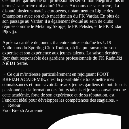
Cet ancien gardien de but professionnel serbo-monténégrin a mis un
terme à sa carrière qui a duré 15 ans. Au cours de sa carrière, il a
disputé plusieurs matchs européens, notamment en Ligue des
Champions avec son club macédonien du FK Vardar. En plus de
son passage au Vardar, il a également évolué au sein de clubs
réputés comme le Metalurg Skopje, le FK Pelister, et le FK Rudar
Pljevlja.
Après sa carrière de joueur, il a entre autres entraîné les U19
Nationaux du Sporting Club Toulon, où il a pu transmettre son
expertise et son expérience aux jeunes talents. La saison dernière
Igor était responsable des gardiens professionnels du FK Radnički
Niš D1 Serbe.
« Ce qui m’intéresse particulièrement en rejoignant FOOT
BREIZH ACADEMIE, c’est la possibilité de transmettre mes
connaissances et mon savoir-faire aux jeunes gardiens de but. Je suis
passionné par la formation des futurs talents et je suis convaincu que
cette académie, forte de son expérience et de sa réputation, est
l’endroit idéal pour développer les compétences des stagiaires. »
←
Retour
Foot Breizh Academie