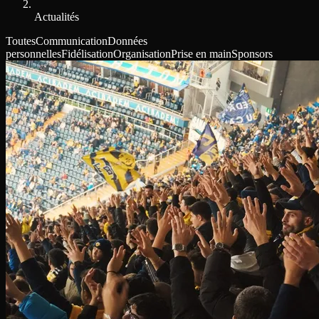
Actualités
Toutes
Communication
Données
personnelles
Fidélisation
Organisation
Prise en main
Sponsors